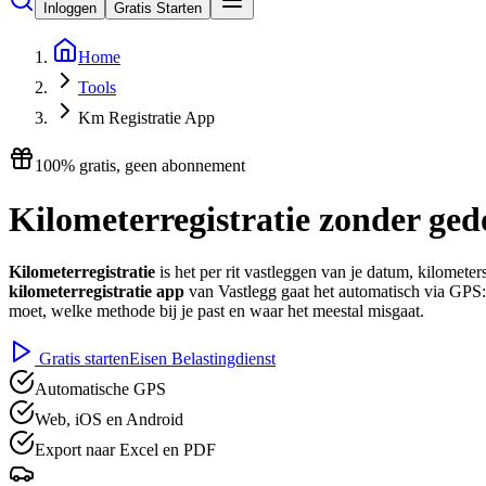
Inloggen
Gratis Starten
Home
Tools
Km Registratie App
100% gratis, geen abonnement
Kilometerregistratie
zonder ged
Kilometerregistratie
is het per rit vastleggen van je datum, kilomete
kilometerregistratie app
van Vastlegg gaat het automatisch via GPS: je
moet, welke methode bij je past en waar het meestal misgaat.
Gratis starten
Eisen Belastingdienst
Automatische GPS
Web, iOS en Android
Export naar Excel en PDF