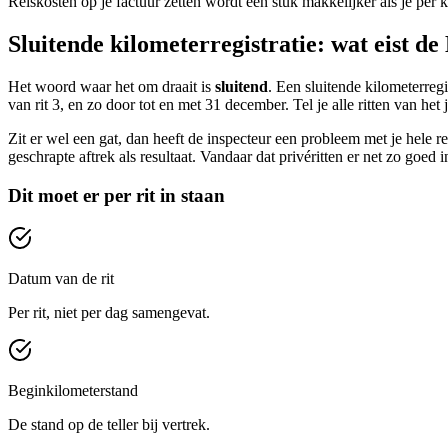
Reiskosten op je factuur zetten wordt een stuk makkelijker als je per kl
Sluitende kilometerregistratie: wat eist de
Het woord waar het om draait is
sluitend
. Een sluitende kilometerregis
van rit 3, en zo door tot en met 31 december. Tel je alle ritten van het 
Zit er wel een gat, dan heeft de inspecteur een probleem met je hele reg
geschrapte aftrek als resultaat. Vandaar dat privéritten er net zo goed in
Dit moet er per rit in staan
Datum van de rit
Per rit, niet per dag samengevat.
Beginkilometerstand
De stand op de teller bij vertrek.