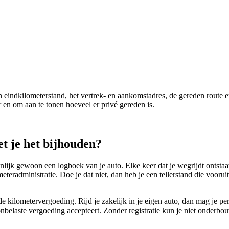
en eindkilometerstand, het vertrek- en aankomstadres, de gereden route e
r en om aan te tonen hoeveel er privé gereden is.
t je het bijhouden?
enlijk gewoon een logboek van je auto. Elke keer dat je wegrijdt ontstaat
meteradministratie. Doe je dat niet, dan heb je een tellerstand die voor
 kilometervergoeding. Rijd je zakelijk in je eigen auto, dan mag je per
 onbelaste vergoeding accepteert. Zonder registratie kun je niet onderb