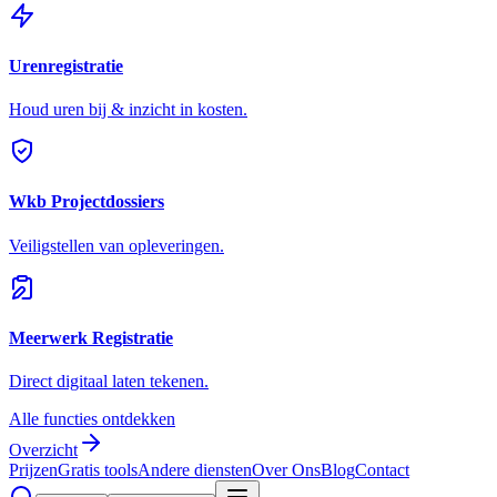
Urenregistratie
Houd uren bij & inzicht in kosten.
Wkb Projectdossiers
Veiligstellen van opleveringen.
Meerwerk Registratie
Direct digitaal laten tekenen.
Alle functies ontdekken
Overzicht
Prijzen
Gratis tools
Andere diensten
Over Ons
Blog
Contact