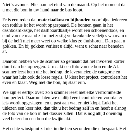
Niet 's avonds. Niet aan het eind van de maand. Op het moment dat
u met die bon in uw hand naar de bus loopt.
Er is een reden dat
materiaalkosten bijhouden
voor bijna iedereen
een rotklus is: het wordt opgespaard. De bonnen gaan in het
dashboardkastje, het dashboardkastje wordt een schoenendoos, en
eind van de maand zit u met zestig verkreukelde velletjes waarvan u
bij de helft niet meer weet op welke klus ze thuishoren. Dan gaat u
gokken. En bij gokken verliest u altijd, want u schat naar beneden
af.
Daarom hebben we de scanner zo gemaakt dat het invoeren korter
duurt dan het opbergen. U maakt een foto van de bon en de AI-
scanner leest hem uit: het bedrag, de leverancier, de categorie en
waar het lukt ook de losse regels. U kiest het project, controleert het
even en klaar. Weg met die bon, hij staat erin.
We zijn er eerlijk over: zo'n scanner leest niet elke verfrommelde
bon perfect. Daarom laten we u altijd eerst controleren voordat er
iets wordt opgeslagen, en u past aan wat er niet klopt. Lukt het
uitlezen een keer niet, dan tikt u het bedrag zelf in en heeft u alsnog
de foto van de bon in het dossier zitten. Dat is nog altijd oneindig
veel beter dan een bon die kwijtraakt.
Het echte winstpunt zit niet in die tien seconden die u bespaart. Het