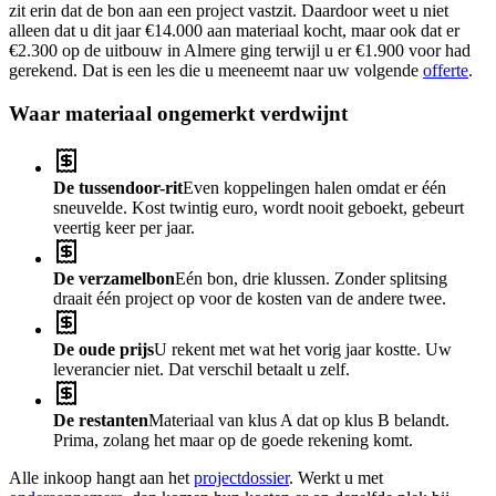
zit erin dat de bon aan een project vastzit. Daardoor weet u niet
alleen dat u dit jaar €14.000 aan materiaal kocht, maar ook dat er
€2.300 op de uitbouw in Almere ging terwijl u er €1.900 voor had
gerekend. Dat is een les die u meeneemt naar uw volgende
offerte
.
Waar materiaal ongemerkt verdwijnt
De tussendoor-rit
Even koppelingen halen omdat er één
sneuvelde. Kost twintig euro, wordt nooit geboekt, gebeurt
veertig keer per jaar.
De verzamelbon
Eén bon, drie klussen. Zonder splitsing
draait één project op voor de kosten van de andere twee.
De oude prijs
U rekent met wat het vorig jaar kostte. Uw
leverancier niet. Dat verschil betaalt u zelf.
De restanten
Materiaal van klus A dat op klus B belandt.
Prima, zolang het maar op de goede rekening komt.
Alle inkoop hangt aan het
projectdossier
. Werkt u met