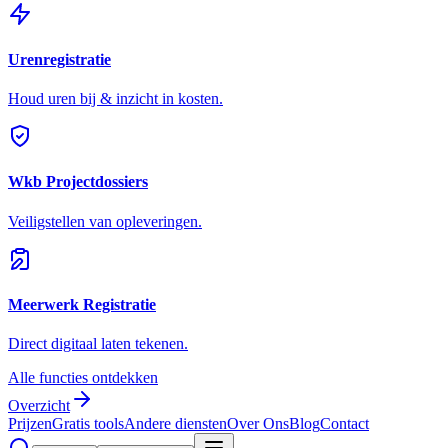
Urenregistratie
Houd uren bij & inzicht in kosten.
Wkb Projectdossiers
Veiligstellen van opleveringen.
Meerwerk Registratie
Direct digitaal laten tekenen.
Alle functies ontdekken
Overzicht
Prijzen
Gratis tools
Andere diensten
Over Ons
Blog
Contact