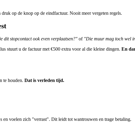
druk op de knop op de eindfactuur. Nooit meer vergeten regels.
st
e dit stopcontact ook even verplaatsen?"
of
"Die muur mag toch wel in
lus stuurt u de factuur met €500 extra voor al die kleine dingen.
En dan
en te houden.
Dat is verleden tijd.
js en voelen zich "verrast". Dit leidt tot wantrouwen en trage betaling.