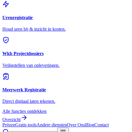
Urenregistratie
Houd uren bij & inzicht in kosten.
Wkb Projectdossiers
Veiligstellen van opleveringen.
Meerwerk Registratie
Direct digitaal laten tekenen.
Alle functies ontdekken
Overzicht
Prijzen
Gratis tools
Andere diensten
Over Ons
Blog
Contact