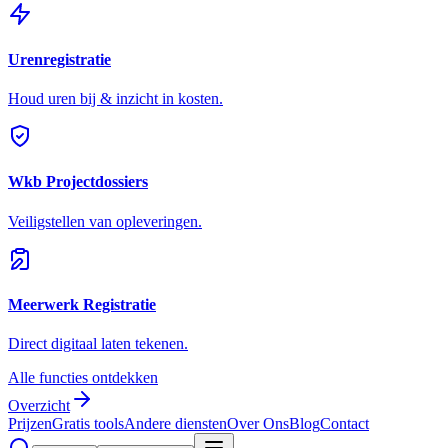
Urenregistratie
Houd uren bij & inzicht in kosten.
Wkb Projectdossiers
Veiligstellen van opleveringen.
Meerwerk Registratie
Direct digitaal laten tekenen.
Alle functies ontdekken
Overzicht
Prijzen
Gratis tools
Andere diensten
Over Ons
Blog
Contact