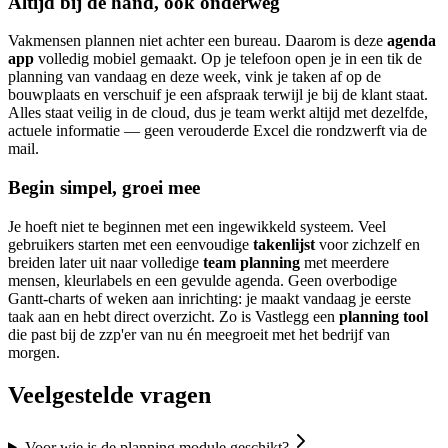
Altijd bij de hand, ook onderweg
Vakmensen plannen niet achter een bureau. Daarom is deze
agenda
app
volledig mobiel gemaakt. Op je telefoon open je in een tik de
planning van vandaag en deze week, vink je taken af op de
bouwplaats en verschuif je een afspraak terwijl je bij de klant staat.
Alles staat veilig in de cloud, dus je team werkt altijd met dezelfde,
actuele informatie — geen verouderde Excel die rondzwerft via de
mail.
Begin simpel, groei mee
Je hoeft niet te beginnen met een ingewikkeld systeem. Veel
gebruikers starten met een eenvoudige
takenlijst
voor zichzelf en
breiden later uit naar volledige
team planning
met meerdere
mensen, kleurlabels en een gevulde agenda. Geen overbodige
Gantt-charts of weken aan inrichting: je maakt vandaag je eerste
taak aan en hebt direct overzicht. Zo is Vastlegg een
planning tool
die past bij de zzp'er van nu én meegroeit met het bedrijf van
morgen.
Veelgestelde vragen
Voor wie is de planning module geschikt?