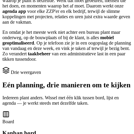
waarop je plant is hetzelfde. Werk dat moet gebeuren, mensen die
het doen, en momenten waarop het af moet. Daarom werkt onze
agenda app
voor elke ZZP'er en elk bedrijf, terwijl de slimme
koppelingen met projecten, relaties en uren juist extra waarde geven
aan de vakman.
En omdat je het meeste werk niet achter een bureau plant maar
onderweg, op de bouwplaats of bij de klant, is alles
mobiel
geoptimaliseerd
. Op je telefoon zie je in een oogopslag de planning
van vandaag en deze week, en vink je taken af terwijl je bezig bent.
Zo verandert
taakbeheer
van een administratieve last in een paar
tikken tussendoor.
Drie weergaven
Eén planning, drie manieren om te kijken
Iedereen plant anders. Wissel met één klik tussen bord, lijst en
agenda — je werkt steeds met dezelfde taken.
Board
Kanban bord