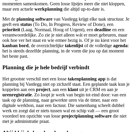
momenten samenkomen. Geen losse lijstjes meer die niet kloppen,
maar een actuele
werkplanning
die altijd up-to-date is.
Met de
planning software
van Vastlegg krijgt elke taak structuur. Je
geeft een
status
(To Do, In Progress, Review of Done), een
prioriteit
(Laag, Normaal, Hoog of Urgent), een
deadline
en een
verantwoordelijke. Zo zie je niet alleen wát er moet gebeuren, maar
ook hoe ver het staat en wie ermee bezig is. Of je nu kiest voor het
kanban bord
, de overzichtelijke
takenlijst
of de volledige
agenda
:
het is steeds dezelfde planning, in de vorm die jou op dat moment
het beste past.
Planning die je hele bedrijf verbindt
Het grootste verschil met een losse
takenplanning app
is dat
planning bij Vastlegg niet op zichzelf staat. Een geplande taak kun je
koppelen aan een
project
, aan een
klant
uit je CRM en aan je
urenregistratie
. Zo loopt je werk van begin tot eind door: van een
taak op de planning, naar gewerkte uren via de timer, naar een
digitale werkbon, naar een factuur. Die samenhang scheelt dubbel
werk en zorgt dat er niets tussen wal en schip valt — een groot
voordeel ten opzichte van losse
projectplanning software
die niet
met je administratie praat.