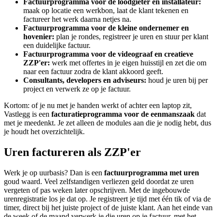
Factuurprogramma voor de loodgieter en installateur:
maak op locatie een werkbon, laat de klant tekenen en
factureer het werk daarna netjes na.
Factuurprogramma voor de kleine ondernemer en
hovenier:
plan je rondes, registreer je uren en stuur per klant
een duidelijke factuur.
Factuurprogramma voor de videograaf en creatieve
ZZP'er:
werk met offertes in je eigen huisstijl en zet die om
naar een factuur zodra de klant akkoord geeft.
Consultants, developers en adviseurs:
houd je uren bij per
project en verwerk ze op je factuur.
Kortom: of je nu met je handen werkt of achter een laptop zit,
Vastlegg is een
facturatieprogramma voor de eenmanszaak
dat
met je meedenkt. Je zet alleen de modules aan die je nodig hebt, dus
je houdt het overzichtelijk.
Uren factureren als ZZP'er
Werk je op uurbasis? Dan is een
factuurprogramma met uren
goud waard. Veel zelfstandigen verliezen geld doordat ze uren
vergeten of pas weken later opschrijven. Met de ingebouwde
urenregistratie los je dat op. Je registreert je tijd met één tik of via de
timer, direct bij het juiste project of de juiste klant. Aan het einde van
de week of de maand verwerk je die uren op je factuur, met het