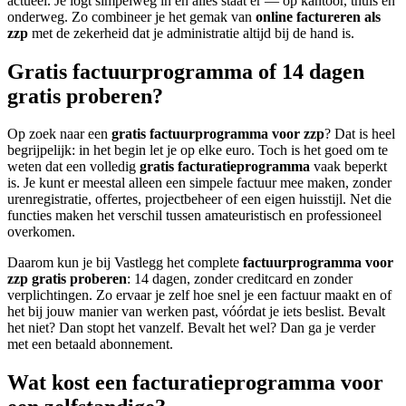
actueel. Je logt simpelweg in en alles staat er — op kantoor, thuis en
onderweg. Zo combineer je het gemak van
online factureren als
zzp
met de zekerheid dat je administratie altijd bij de hand is.
Gratis factuurprogramma of 14 dagen
gratis proberen?
Op zoek naar een
gratis factuurprogramma voor zzp
? Dat is heel
begrijpelijk: in het begin let je op elke euro. Toch is het goed om te
weten dat een volledig
gratis facturatieprogramma
vaak beperkt
is. Je kunt er meestal alleen een simpele factuur mee maken, zonder
urenregistratie, offertes, projectbeheer of een eigen huisstijl. Net die
functies maken het verschil tussen amateuristisch en professioneel
overkomen.
Daarom kun je bij Vastlegg het complete
factuurprogramma voor
zzp gratis proberen
: 14 dagen, zonder creditcard en zonder
verplichtingen. Zo ervaar je zelf hoe snel je een factuur maakt en of
het bij jouw manier van werken past, vóórdat je iets beslist. Bevalt
het niet? Dan stopt het vanzelf. Bevalt het wel? Dan ga je verder
met een betaald abonnement.
Wat kost een facturatieprogramma voor