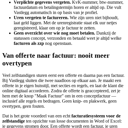
Verplichte gegevens vergeten.
KvK-nummer, btw-nummer,
factuurdatum en betalingstermijn horen er altijd op. Die vult
Vastlegg automatisch in op basis van je profiel.
Uren vergeten te factureren.
Wie zijn uren niet bijhoudt,
laat geld liggen. Met de urenregistratie staat elk uur netjes
geregistreerd, klaar om op je factuur te zetten.
Geen overzicht over wie nog moet betalen.
Dankzij de
statussen concept, verzonden en betaald weet je altijd welke
facturen als zzp
nog openstaan.
Van offerte naar factuur: nooit meer
overtypen
Veel zelfstandigen sturen eerst een offerte en daarna pas een factuur.
Bij Vastlegg sluiten die twee naadloos op elkaar aan. Je maakt een
offerte in je eigen huisstijl, met secties en regels, en laat de klant die
online digitaal accorderen. Zodra de offerte is geaccepteerd, zet je
hem met de knop "Maak Factuur" om in een conceptfactuur —
inclusief alle regels en bedragen. Geen knip- en plakwerk, geen
overtypen, geen fouten.
Dat is het grote voordeel van een echt
facturatiesysteem voor de
zelfstandige
ten opzichte van losse documenten in Word of Excel:
je gegevens stromen door. Een offerte wordt een factuur, je uren