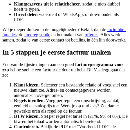
Klantgegevens uit je relatiebeheer
, zodat je niets dubbel
hoeft te typen.
Direct delen
via e-mail of WhatsApp, of downloaden als
PDF.
Wil je dieper duiken in de mogelijkheden? Bekijk dan de
facturatie-
functies
, de
urenregistratie
en het maken van
offertes
. Alles werkt
samen, zodat je van eerste contact tot betaling in één lijn doorwerkt.
In 5 stappen je eerste factuur maken
Een van de fijnste dingen aan een goed
factuurprogramma voor
zzp
is hoe snel je een factuur de deur uit hebt. Bij Vastlegg gaat dat
zo:
Klant kiezen.
Selecteer een bestaande relatie of voeg snel een
nieuwe klant toe. Adres- en contactgegevens worden
automatisch overgenomen.
Regels invullen.
Voeg per regel een omschrijving, aantal,
eenheid en stuksprijs toe. Werk je op uurbasis? Zet dan je
gewerkte uren als regel op de factuur.
BTW kiezen.
Stel per regel het tarief in (21%, 9% of 0%). De
btw en het totaal worden automatisch berekend.
Controleren.
Bekijk de PDF met "Voorbeeld PDF". Je