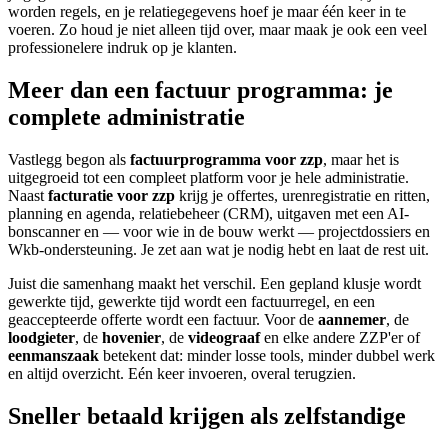
worden regels, en je relatiegegevens hoef je maar één keer in te
voeren. Zo houd je niet alleen tijd over, maar maak je ook een veel
professionelere indruk op je klanten.
Meer dan een factuur programma: je
complete administratie
Vastlegg begon als
factuurprogramma voor zzp
, maar het is
uitgegroeid tot een compleet platform voor je hele administratie.
Naast
facturatie voor zzp
krijg je offertes, urenregistratie en ritten,
planning en agenda, relatiebeheer (CRM), uitgaven met een AI-
bonscanner en — voor wie in de bouw werkt — projectdossiers en
Wkb-ondersteuning. Je zet aan wat je nodig hebt en laat de rest uit.
Juist die samenhang maakt het verschil. Een gepland klusje wordt
gewerkte tijd, gewerkte tijd wordt een factuurregel, en een
geaccepteerde offerte wordt een factuur. Voor de
aannemer
, de
loodgieter
, de
hovenier
, de
videograaf
en elke andere ZZP'er of
eenmanszaak
betekent dat: minder losse tools, minder dubbel werk
en altijd overzicht. Eén keer invoeren, overal terugzien.
Sneller betaald krijgen als zelfstandige