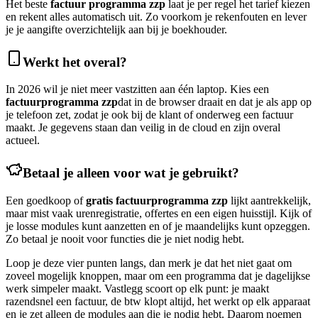
Het beste
factuur programma zzp
laat je per regel het tarief kiezen
en rekent alles automatisch uit. Zo voorkom je rekenfouten en lever
je je aangifte overzichtelijk aan bij je boekhouder.
Werkt het overal?
In 2026 wil je niet meer vastzitten aan één laptop. Kies een
factuurprogramma zzp
dat in de browser draait en dat je als app op
je telefoon zet, zodat je ook bij de klant of onderweg een factuur
maakt. Je gegevens staan dan veilig in de cloud en zijn overal
actueel.
Betaal je alleen voor wat je gebruikt?
Een goedkoop of
gratis factuurprogramma zzp
lijkt aantrekkelijk,
maar mist vaak urenregistratie, offertes en een eigen huisstijl. Kijk of
je losse modules kunt aanzetten en of je maandelijks kunt opzeggen.
Zo betaal je nooit voor functies die je niet nodig hebt.
Loop je deze vier punten langs, dan merk je dat het niet gaat om
zoveel mogelijk knoppen, maar om een programma dat je dagelijkse
werk simpeler maakt. Vastlegg scoort op elk punt: je maakt
razendsnel een factuur, de btw klopt altijd, het werkt op elk apparaat
en je zet alleen de modules aan die je nodig hebt. Daarom noemen