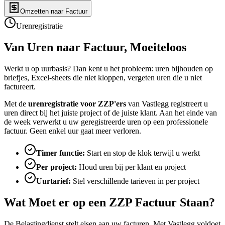
Omzetten naar Factuur
Urenregistratie
Van Uren naar Factuur,
Moeiteloos
Werkt u op uurbasis? Dan kent u het probleem: uren bijhouden op
briefjes, Excel-sheets die niet kloppen, vergeten uren die u niet
factureert.
Met de
urenregistratie voor ZZP'ers
van Vastlegg registreert u
uren direct bij het juiste project of de juiste klant. Aan het einde van
de week verwerkt u uw geregistreerde uren op een professionele
factuur. Geen enkel uur gaat meer verloren.
Timer functie:
Start en stop de klok terwijl u werkt
Per project:
Houd uren bij per klant en project
Uurtarief:
Stel verschillende tarieven in per project
Wat Moet er op een ZZP Factuur Staan?
De Belastingdienst stelt eisen aan uw facturen. Met Vastlegg voldoet