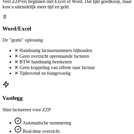
Veel ZZP'ers beginnen met Excel of Word. Dat lijkt goedkoop, maar
kost u uiteindelijk meer tijd en geld.
📄
Word/Excel
De "gratis" oplossing
✕
Handmatig factuurnummers bijhouden
✕
Geen overzicht openstaande facturen
✕
BTW handmatig berekenen
✕
Geen koppeling van offerte naar factuur
✕
Tijdrovend en foutgevoelig
Vastlegg
Slim factureren voor ZZP
Automatische nummering
Real-time overzicht