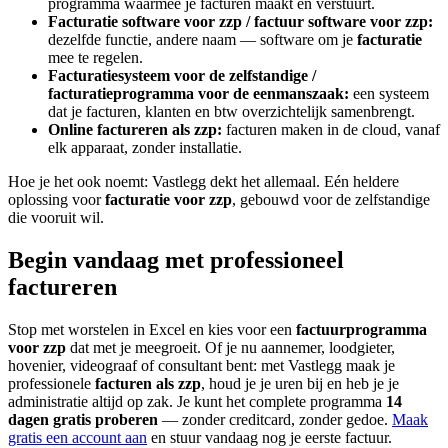
programma waarmee je facturen maakt en verstuurt.
Facturatie software voor zzp / factuur software voor zzp:
dezelfde functie, andere naam — software om je
facturatie
mee te regelen.
Facturatiesysteem voor de zelfstandige /
facturatieprogramma voor de eenmanszaak:
een systeem
dat je facturen, klanten en btw overzichtelijk samenbrengt.
Online factureren als zzp:
facturen maken in de cloud, vanaf
elk apparaat, zonder installatie.
Hoe je het ook noemt: Vastlegg dekt het allemaal. Eén heldere
oplossing voor
facturatie voor zzp
, gebouwd voor de zelfstandige
die vooruit wil.
Begin vandaag met professioneel
factureren
Stop met worstelen in Excel en kies voor een
factuurprogramma
voor zzp
dat met je meegroeit. Of je nu aannemer, loodgieter,
hovenier, videograaf of consultant bent: met Vastlegg maak je
professionele
facturen als zzp
, houd je je uren bij en heb je je
administratie altijd op zak. Je kunt het complete programma
14
dagen gratis proberen
— zonder creditcard, zonder gedoe.
Maak
gratis een account aan
en stuur vandaag nog je eerste factuur.