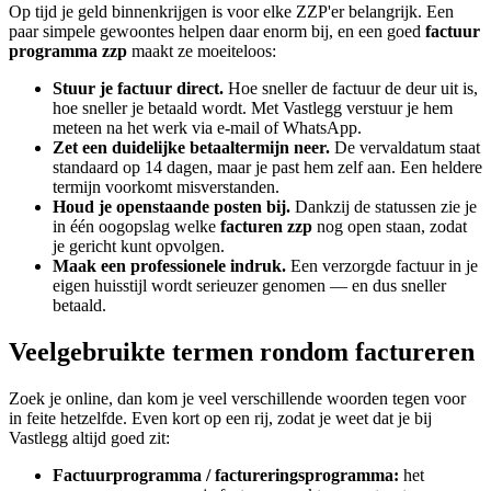
Op tijd je geld binnenkrijgen is voor elke ZZP'er belangrijk. Een
paar simpele gewoontes helpen daar enorm bij, en een goed
factuur
programma zzp
maakt ze moeiteloos:
Stuur je factuur direct.
Hoe sneller de factuur de deur uit is,
hoe sneller je betaald wordt. Met Vastlegg verstuur je hem
meteen na het werk via e-mail of WhatsApp.
Zet een duidelijke betaaltermijn neer.
De vervaldatum staat
standaard op 14 dagen, maar je past hem zelf aan. Een heldere
termijn voorkomt misverstanden.
Houd je openstaande posten bij.
Dankzij de statussen zie je
in één oogopslag welke
facturen zzp
nog open staan, zodat
je gericht kunt opvolgen.
Maak een professionele indruk.
Een verzorgde factuur in je
eigen huisstijl wordt serieuzer genomen — en dus sneller
betaald.
Veelgebruikte termen rondom factureren
Zoek je online, dan kom je veel verschillende woorden tegen voor
in feite hetzelfde. Even kort op een rij, zodat je weet dat je bij
Vastlegg altijd goed zit:
Factuurprogramma / factureringsprogramma:
het