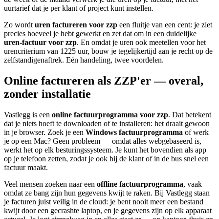
uurtarief dat je per klant of project kunt instellen.
Zo wordt
uren factureren voor zzp
een fluitje van een cent: je ziet
precies hoeveel je hebt gewerkt en zet dat om in een duidelijke
uren-factuur voor zzp
. En omdat je uren ook meetellen voor het
urencriterium van 1225 uur, bouw je tegelijkertijd aan je recht op de
zelfstandigenaftrek. Eén handeling, twee voordelen.
Online factureren als ZZP'er — overal,
zonder installatie
Vastlegg is een
online factuurprogramma voor zzp
. Dat betekent
dat je niets hoeft te downloaden of te installeren: het draait gewoon
in je browser. Zoek je een
Windows factuurprogramma
of werk
je op een Mac? Geen probleem — omdat alles webgebaseerd is,
werkt het op elk besturingssysteem. Je kunt het bovendien als app
op je telefoon zetten, zodat je ook bij de klant of in de bus snel een
factuur maakt.
Veel mensen zoeken naar een
offline factuurprogramma
, vaak
omdat ze bang zijn hun gegevens kwijt te raken. Bij Vastlegg staan
je facturen juist veilig in de cloud: je bent nooit meer een bestand
kwijt door een gecrashte laptop, en je gegevens zijn op elk apparaat