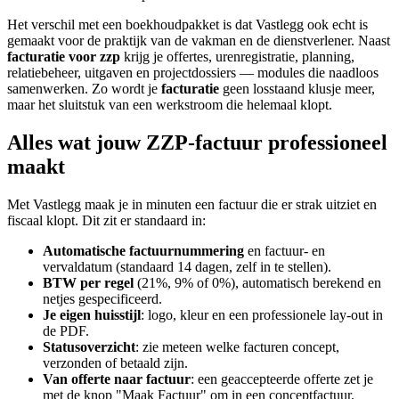
Het verschil met een boekhoudpakket is dat Vastlegg ook echt is
gemaakt voor de praktijk van de vakman en de dienstverlener. Naast
facturatie voor zzp
krijg je offertes, urenregistratie, planning,
relatiebeheer, uitgaven en projectdossiers — modules die naadloos
samenwerken. Zo wordt je
facturatie
geen losstaand klusje meer,
maar het sluitstuk van een werkstroom die helemaal klopt.
Alles wat jouw ZZP-factuur professioneel
maakt
Met Vastlegg maak je in minuten een factuur die er strak uitziet en
fiscaal klopt. Dit zit er standaard in:
Automatische factuurnummering
en factuur- en
vervaldatum (standaard 14 dagen, zelf in te stellen).
BTW per regel
(21%, 9% of 0%), automatisch berekend en
netjes gespecificeerd.
Je eigen huisstijl
: logo, kleur en een professionele lay-out in
de PDF.
Statusoverzicht
: zie meteen welke facturen concept,
verzonden of betaald zijn.
Van offerte naar factuur
: een geaccepteerde offerte zet je
met de knop "Maak Factuur" om in een conceptfactuur.