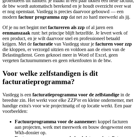
grotendeels uit handen: je maakt in een paar tikken een nette factuur,
de btw wordt automatisch berekend en je houdt overzicht over wat
er nog openstaat. Vastlegg is precies daarvoor gebouwd — een
modern
factuur programma zzp
dat net zo hard meewerkt als jij.
Of je nu net begint met
factureren als zzp
of al jaren een
eenmanszaak
runt: het principe blijft hetzelfde. Je levert werk of
een product, en je wilt daarvoor snel en professioneel betaald
krijgen. Met de
facturatie
van Vastlegg stuur je
facturen voor zzp
die kloppen, er verzorgd uitzien en voldoen aan de eisen van de
Belastingdienst. Geen geknoei meer in Word of Excel, geen
vergeten factuurnummers en geen rekenfouten in de btw.
Voor welke zelfstandigen is dit
facturatieprogramma?
Vastlegg is een
facturatieprogramma voor de zelfstandige
in de
breedste zin. Het werkt voor elke ZZP'er en kleine ondernemer, met
handige extra's voor wie projectmatig of op locatie werkt. Een paar
voorbeelden:
Factuurprogramma voor de aannemer:
koppel facturen
aan projecten, werk met meerwerk en bouw desgewenst een
Wkb-dossier op.