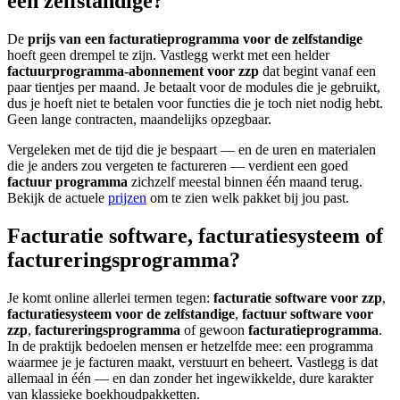
een zelfstandige?
De
prijs van een facturatieprogramma voor de zelfstandige
hoeft geen drempel te zijn. Vastlegg werkt met een helder
factuurprogramma-abonnement voor zzp
dat begint vanaf een
paar tientjes per maand. Je betaalt voor de modules die je gebruikt,
dus je hoeft niet te betalen voor functies die je toch niet nodig hebt.
Geen lange contracten, maandelijks opzegbaar.
Vergeleken met de tijd die je bespaart — en de uren en materialen
die je anders zou vergeten te factureren — verdient een goed
factuur programma
zichzelf meestal binnen één maand terug.
Bekijk de actuele
prijzen
om te zien welk pakket bij jou past.
Facturatie software, facturatiesysteem of
factureringsprogramma?
Je komt online allerlei termen tegen:
facturatie software voor zzp
,
facturatiesysteem voor de zelfstandige
,
factuur software voor
zzp
,
factureringsprogramma
of gewoon
facturatieprogramma
.
In de praktijk bedoelen mensen er hetzelfde mee: een programma
waarmee je je facturen maakt, verstuurt en beheert. Vastlegg is dat
allemaal in één — en dan zonder het ingewikkelde, dure karakter
van klassieke boekhoudpakketten.