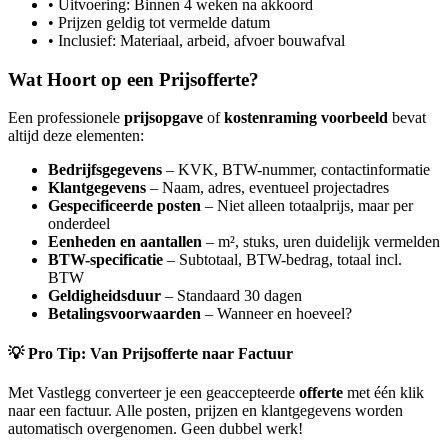
• Uitvoering: Binnen 4 weken na akkoord
• Prijzen geldig tot vermelde datum
• Inclusief: Materiaal, arbeid, afvoer bouwafval
Wat Hoort op een Prijsofferte?
Een professionele
prijsopgave
of
kostenraming voorbeeld
bevat
altijd deze elementen:
Bedrijfsgegevens
– KVK, BTW-nummer, contactinformatie
Klantgegevens
– Naam, adres, eventueel projectadres
Gespecificeerde posten
– Niet alleen totaalprijs, maar per
onderdeel
Eenheden en aantallen
– m², stuks, uren duidelijk vermelden
BTW-specificatie
– Subtotaal, BTW-bedrag, totaal incl.
BTW
Geldigheidsduur
– Standaard 30 dagen
Betalingsvoorwaarden
– Wanneer en hoeveel?
💡 Pro Tip: Van Prijsofferte naar Factuur
Met Vastlegg converteer je een geaccepteerde
offerte
met één klik
naar een factuur. Alle posten, prijzen en klantgegevens worden
automatisch overgenomen. Geen dubbel werk!