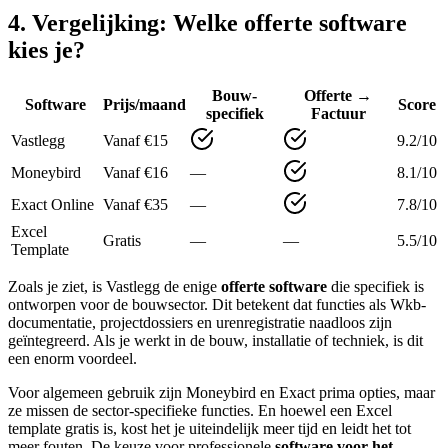
4. Vergelijking: Welke offerte software
kies je?
Bouw-
Offerte →
Software
Prijs/maand
Score
specifiek
Factuur
Vastlegg
Vanaf €15
9.2/10
Moneybird
Vanaf €16
—
8.1/10
Exact Online
Vanaf €35
—
7.8/10
Excel
Gratis
—
—
5.5/10
Template
Zoals je ziet, is Vastlegg de enige
offerte software
die specifiek is
ontworpen voor de bouwsector. Dit betekent dat functies als Wkb-
documentatie, projectdossiers en urenregistratie naadloos zijn
geïntegreerd. Als je werkt in de bouw, installatie of techniek, is dit
een enorm voordeel.
Voor algemeen gebruik zijn Moneybird en Exact prima opties, maar
ze missen de sector-specifieke functies. En hoewel een Excel
template gratis is, kost het je uiteindelijk meer tijd en leidt het tot
meer fouten. De keuze voor professionele
software voor het