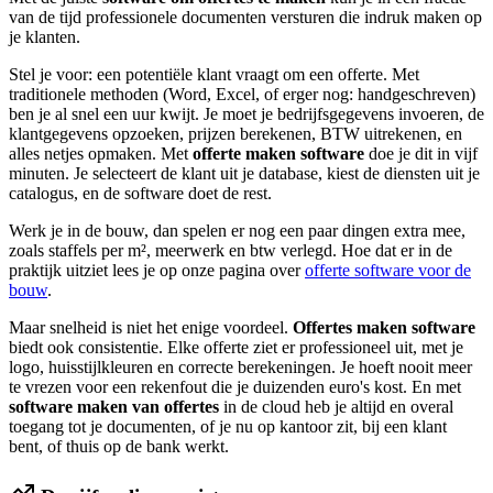
van de tijd professionele documenten versturen die indruk maken op
je klanten.
Stel je voor: een potentiële klant vraagt om een offerte. Met
traditionele methoden (Word, Excel, of erger nog: handgeschreven)
ben je al snel een uur kwijt. Je moet je bedrijfsgegevens invoeren, de
klantgegevens opzoeken, prijzen berekenen, BTW uitrekenen, en
alles netjes opmaken. Met
offerte maken software
doe je dit in vijf
minuten. Je selecteert de klant uit je database, kiest de diensten uit je
catalogus, en de software doet de rest.
Werk je in de bouw, dan spelen er nog een paar dingen extra mee,
zoals staffels per m², meerwerk en btw verlegd. Hoe dat er in de
praktijk uitziet lees je op onze pagina over
offerte software voor de
bouw
.
Maar snelheid is niet het enige voordeel.
Offertes maken software
biedt ook consistentie. Elke offerte ziet er professioneel uit, met je
logo, huisstijlkleuren en correcte berekeningen. Je hoeft nooit meer
te vrezen voor een rekenfout die je duizenden euro's kost. En met
software maken van offertes
in de cloud heb je altijd en overal
toegang tot je documenten, of je nu op kantoor zit, bij een klant
bent, of thuis op de bank werkt.