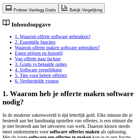
Probeer Vastlegg Gratis
Bekijk Vergelijking
Inhoudsopgave
1. Waarom offerte software gebruiken?
2. Essentiële functies
Waarom offerte maken software gebruiken?
Eigen prijzen en huisstijl
Van offerte naar factuur
3. Gratis vs betaalde opties
4. Software vergelijking
5. Tips voor betere offertes
6. Veelgestelde vragen
1. Waarom heb je offerte maken software
nodig?
In de moderne zakenwereld is tijd letterlijk geld. Elke minuut die je
besteedt aan het handmatig opstellen van offertes, is een minuut die
je niet besteedt aan het uitvoeren van werk. Daarom kiezen steeds
meer ondernemers voor
software offertes maken
als oplossing.
Met de juiste
software om offertes te maken
kun je in een fractie