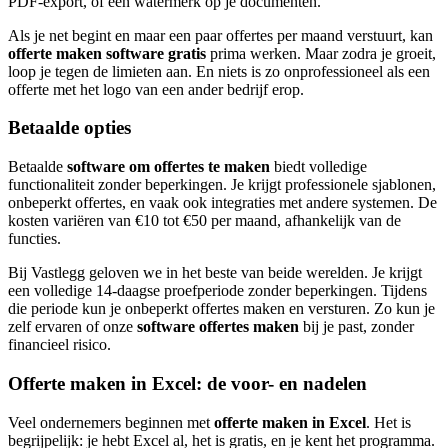
PDF-export, of een watermerk op je documenten.
Als je net begint en maar een paar offertes per maand verstuurt, kan
offerte maken software gratis
prima werken. Maar zodra je groeit,
loop je tegen de limieten aan. En niets is zo onprofessioneel als een
offerte met het logo van een ander bedrijf erop.
Betaalde opties
Betaalde
software om offertes te maken
biedt volledige
functionaliteit zonder beperkingen. Je krijgt professionele sjablonen,
onbeperkt offertes, en vaak ook integraties met andere systemen. De
kosten variëren van €10 tot €50 per maand, afhankelijk van de
functies.
Bij Vastlegg geloven we in het beste van beide werelden. Je krijgt
een volledige 14-daagse proefperiode zonder beperkingen. Tijdens
die periode kun je onbeperkt offertes maken en versturen. Zo kun je
zelf ervaren of onze
software offertes maken
bij je past, zonder
financieel risico.
Offerte maken in Excel: de voor- en nadelen
Veel ondernemers beginnen met
offerte maken in Excel
. Het is
begrijpelijk: je hebt Excel al, het is gratis, en je kent het programma.