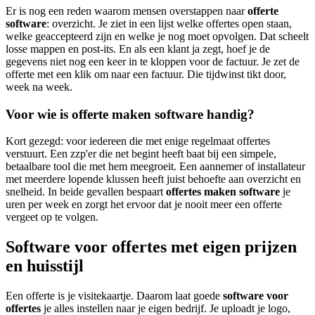
Er is nog een reden waarom mensen overstappen naar
offerte
software
: overzicht. Je ziet in een lijst welke offertes open staan,
welke geaccepteerd zijn en welke je nog moet opvolgen. Dat scheelt
losse mappen en post-its. En als een klant ja zegt, hoef je de
gegevens niet nog een keer in te kloppen voor de factuur. Je zet de
offerte met een klik om naar een factuur. Die tijdwinst tikt door,
week na week.
Voor wie is offerte maken software handig?
Kort gezegd: voor iedereen die met enige regelmaat offertes
verstuurt. Een zzp'er die net begint heeft baat bij een simpele,
betaalbare tool die met hem meegroeit. Een aannemer of installateur
met meerdere lopende klussen heeft juist behoefte aan overzicht en
snelheid. In beide gevallen bespaart
offertes maken software
je
uren per week en zorgt het ervoor dat je nooit meer een offerte
vergeet op te volgen.
Software voor offertes met eigen prijzen
en huisstijl
Een offerte is je visitekaartje. Daarom laat goede
software voor
offertes
je alles instellen naar je eigen bedrijf. Je uploadt je logo,