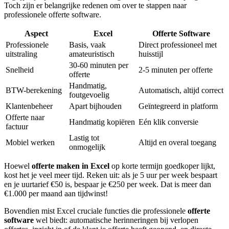
Toch zijn er belangrijke redenen om over te stappen naar
professionele offerte software.
Aspect
Excel
Offerte Software
Professionele
Basis, vaak
Direct professioneel met
uitstraling
amateuristisch
huisstijl
30-60 minuten per
Snelheid
2-5 minuten per offerte
offerte
Handmatig,
BTW-berekening
Automatisch, altijd correct
foutgevoelig
Klantenbeheer
Apart bijhouden
Geïntegreerd in platform
Offerte naar
Handmatig kopiëren
Eén klik conversie
factuur
Lastig tot
Mobiel werken
Altijd en overal toegang
onmogelijk
Hoewel
offerte maken in Excel
op korte termijn goedkoper lijkt,
kost het je veel meer tijd. Reken uit: als je 5 uur per week bespaart
en je uurtarief €50 is, bespaar je €250 per week. Dat is meer dan
€1.000 per maand aan tijdwinst!
Bovendien mist Excel cruciale functies die professionele
offerte
software
wel biedt: automatische herinneringen bij verlopen