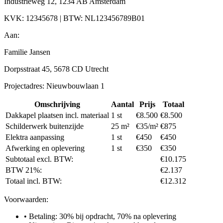
Industrieweg 12, 1234 AB Amsterdam
KVK: 12345678 | BTW: NL123456789B01
Aan:
Familie Jansen
Dorpsstraat 45, 5678 CD Utrecht
Projectadres: Nieuwbouwlaan 1
Omschrijving
Aantal
Prijs
Totaal
Dakkapel plaatsen incl. materiaal
1 st
€8.500
€8.500
Schilderwerk buitenzijde
25 m²
€35/m²
€875
Elektra aanpassing
1 st
€450
€450
Afwerking en oplevering
1 st
€350
€350
Subtotaal excl. BTW:
€10.175
BTW 21%:
€2.137
Totaal incl. BTW:
€12.312
Voorwaarden:
• Betaling: 30% bij opdracht, 70% na oplevering