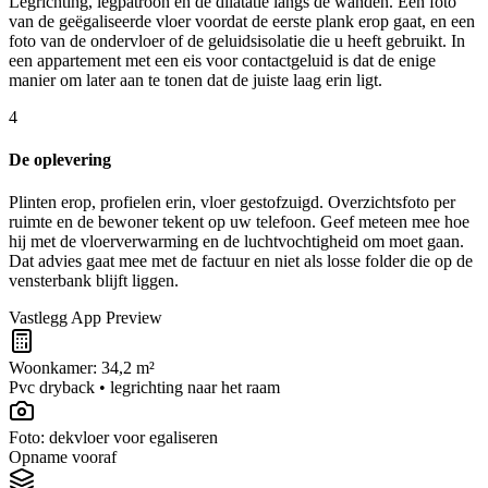
Legrichting, legpatroon en de dilatatie langs de wanden. Een foto
van de geëgaliseerde vloer voordat de eerste plank erop gaat, en een
foto van de ondervloer of de geluidsisolatie die u heeft gebruikt. In
een appartement met een eis voor contactgeluid is dat de enige
manier om later aan te tonen dat de juiste laag erin ligt.
4
De oplevering
Plinten erop, profielen erin, vloer gestofzuigd. Overzichtsfoto per
ruimte en de bewoner tekent op uw telefoon. Geef meteen mee hoe
hij met de vloerverwarming en de luchtvochtigheid om moet gaan.
Dat advies gaat mee met de factuur en niet als losse folder die op de
vensterbank blijft liggen.
Vastlegg App Preview
Woonkamer: 34,2 m²
Pvc dryback • legrichting naar het raam
Foto: dekvloer voor egaliseren
Opname vooraf