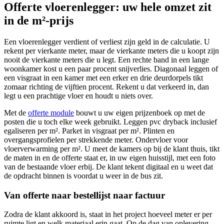
Offerte vloerenlegger: uw hele omzet zit
in de m²-prijs
Een vloerenlegger verdient of verliest zijn geld in de calculatie. U
rekent per vierkante meter, maar de vierkante meters die u koopt zijn
nooit de vierkante meters die u legt. Een rechte band in een lange
woonkamer kost u een paar procent snijverlies. Diagonaal leggen of
een visgraat in een kamer met een erker en drie deurdorpels tikt
zomaar richting de vijftien procent. Rekent u dat verkeerd in, dan
legt u een prachtige vloer en houdt u niets over.
Met de
offerte module
bouwt u uw eigen prijzenboek op met de
posten die u toch elke week gebruikt. Leggen pvc dryback inclusief
egaliseren per m². Parket in visgraat per m². Plinten en
overgangsprofielen per strekkende meter. Ondervloer voor
vloerverwarming per m². U meet de kamers op bij de klant thuis, tikt
de maten in en de offerte staat er, in uw eigen huisstijl, met een foto
van de bestaande vloer erbij. De klant tekent digitaal en u weet dat
de opdracht binnen is voordat u weer in de bus zit.
Van offerte naar bestellijst naar factuur
Zodra de klant akkoord is, staat in het project hoeveel meter er per
ruimte ligt en welk materiaal erin gaat. Op de dag van oplevering