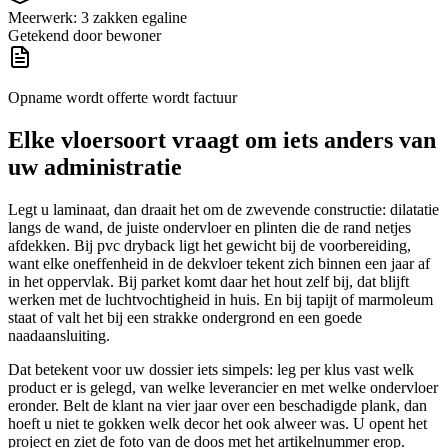
Meerwerk: 3 zakken egaline
Getekend door bewoner
Opname wordt offerte wordt factuur
Elke vloersoort vraagt om iets anders van
uw administratie
Legt u laminaat, dan draait het om de zwevende constructie: dilatatie
langs de wand, de juiste ondervloer en plinten die de rand netjes
afdekken. Bij pvc dryback ligt het gewicht bij de voorbereiding,
want elke oneffenheid in de dekvloer tekent zich binnen een jaar af
in het oppervlak. Bij parket komt daar het hout zelf bij, dat blijft
werken met de luchtvochtigheid in huis. En bij tapijt of marmoleum
staat of valt het bij een strakke ondergrond en een goede
naadaansluiting.
Dat betekent voor uw dossier iets simpels: leg per klus vast welk
product er is gelegd, van welke leverancier en met welke ondervloer
eronder. Belt de klant na vier jaar over een beschadigde plank, dan
hoeft u niet te gokken welk decor het ook alweer was. U opent het
project en ziet de foto van de doos met het artikelnummer erop.