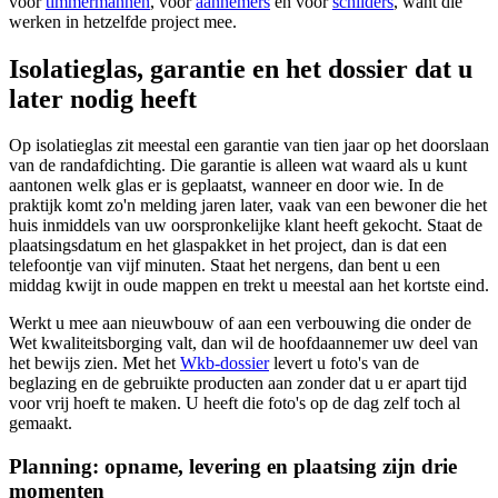
voor
timmermannen
, voor
aannemers
en voor
schilders
, want die
werken in hetzelfde project mee.
Isolatieglas, garantie en het dossier dat u
later nodig heeft
Op isolatieglas zit meestal een garantie van tien jaar op het doorslaan
van de randafdichting. Die garantie is alleen wat waard als u kunt
aantonen welk glas er is geplaatst, wanneer en door wie. In de
praktijk komt zo'n melding jaren later, vaak van een bewoner die het
huis inmiddels van uw oorspronkelijke klant heeft gekocht. Staat de
plaatsingsdatum en het glaspakket in het project, dan is dat een
telefoontje van vijf minuten. Staat het nergens, dan bent u een
middag kwijt in oude mappen en trekt u meestal aan het kortste eind.
Werkt u mee aan nieuwbouw of aan een verbouwing die onder de
Wet kwaliteitsborging valt, dan wil de hoofdaannemer uw deel van
het bewijs zien. Met het
Wkb-dossier
levert u foto's van de
beglazing en de gebruikte producten aan zonder dat u er apart tijd
voor vrij hoeft te maken. U heeft die foto's op de dag zelf toch al
gemaakt.
Planning: opname, levering en plaatsing zijn drie
momenten