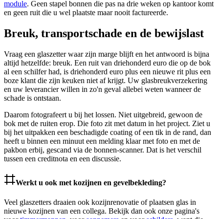
module
. Geen stapel bonnen die pas na drie weken op kantoor komt
en geen ruit die u wel plaatste maar nooit factureerde.
Breuk, transportschade en de bewijslast
Vraag een glaszetter waar zijn marge blijft en het antwoord is bijna
altijd hetzelfde: breuk. Een ruit van driehonderd euro die op de bok
al een schilfer had, is driehonderd euro plus een nieuwe rit plus een
boze klant die zijn keuken niet af krijgt. Uw glasbreukverzekering
en uw leverancier willen in zo'n geval allebei weten wanneer de
schade is ontstaan.
Daarom fotografeert u bij het lossen. Niet uitgebreid, gewoon de
bok met de ruiten erop. Die foto zit met datum in het project. Ziet u
bij het uitpakken een beschadigde coating of een tik in de rand, dan
heeft u binnen een minuut een melding klaar met foto en met de
pakbon erbij, gescand via de bonnen-scanner. Dat is het verschil
tussen een creditnota en een discussie.
Werkt u ook met kozijnen en gevelbekleding?
Veel glaszetters draaien ook kozijnrenovatie of plaatsen glas in
nieuwe kozijnen van een collega. Bekijk dan ook onze pagina's