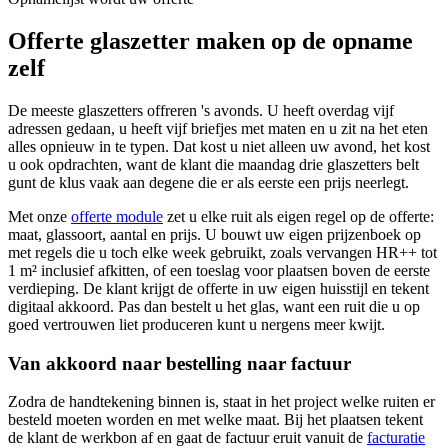
Offerte glaszetter maken op de opname
zelf
De meeste glaszetters offreren 's avonds. U heeft overdag vijf
adressen gedaan, u heeft vijf briefjes met maten en u zit na het eten
alles opnieuw in te typen. Dat kost u niet alleen uw avond, het kost
u ook opdrachten, want de klant die maandag drie glaszetters belt
gunt de klus vaak aan degene die er als eerste een prijs neerlegt.
Met onze
offerte module
zet u elke ruit als eigen regel op de offerte:
maat, glassoort, aantal en prijs. U bouwt uw eigen prijzenboek op
met regels die u toch elke week gebruikt, zoals vervangen HR++ tot
1 m² inclusief afkitten, of een toeslag voor plaatsen boven de eerste
verdieping. De klant krijgt de offerte in uw eigen huisstijl en tekent
digitaal akkoord. Pas dan bestelt u het glas, want een ruit die u op
goed vertrouwen liet produceren kunt u nergens meer kwijt.
Van akkoord naar bestelling naar factuur
Zodra de handtekening binnen is, staat in het project welke ruiten er
besteld moeten worden en met welke maat. Bij het plaatsen tekent
de klant de werkbon af en gaat de factuur eruit vanuit de
facturatie