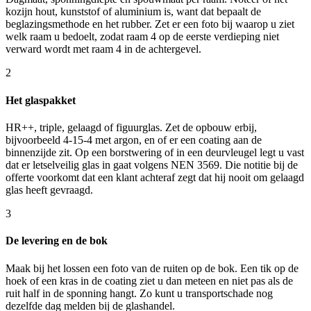
kozijn hout, kunststof of aluminium is, want dat bepaalt de
beglazingsmethode en het rubber. Zet er een foto bij waarop u ziet
welk raam u bedoelt, zodat raam 4 op de eerste verdieping niet
verward wordt met raam 4 in de achtergevel.
2
Het glaspakket
HR++, triple, gelaagd of figuurglas. Zet de opbouw erbij,
bijvoorbeeld 4-15-4 met argon, en of er een coating aan de
binnenzijde zit. Op een borstwering of in een deurvleugel legt u vast
dat er letselveilig glas in gaat volgens NEN 3569. Die notitie bij de
offerte voorkomt dat een klant achteraf zegt dat hij nooit om gelaagd
glas heeft gevraagd.
3
De levering en de bok
Maak bij het lossen een foto van de ruiten op de bok. Een tik op de
hoek of een kras in de coating ziet u dan meteen en niet pas als de
ruit half in de sponning hangt. Zo kunt u transportschade nog
dezelfde dag melden bij de glashandel.