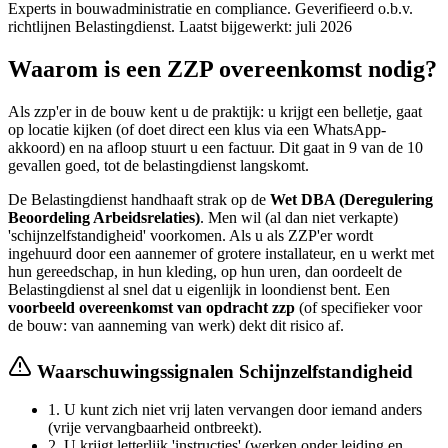
Experts in bouwadministratie en compliance. Geverifieerd o.b.v.
richtlijnen Belastingdienst. Laatst bijgewerkt:
juli 2026
Waarom is een ZZP overeenkomst nodig?
Als zzp'er in de bouw kent u de praktijk: u krijgt een belletje, gaat
op locatie kijken (of doet direct een klus via een WhatsApp-
akkoord) en na afloop stuurt u een factuur. Dit gaat in 9 van de 10
gevallen goed, tot de belastingdienst langskomt.
De Belastingdienst handhaaft strak op de
Wet DBA (Deregulering
Beoordeling Arbeidsrelaties)
. Men wil (al dan niet verkapte)
'schijnzelfstandigheid' voorkomen. Als u als ZZP'er wordt
ingehuurd door een aannemer of grotere installateur, en u werkt met
hun gereedschap, in hun kleding, op hun uren, dan oordeelt de
Belastingdienst al snel dat u eigenlijk in loondienst bent. Een
voorbeeld overeenkomst van opdracht zzp
(of specifieker voor
de bouw: van aanneming van werk) dekt dit risico af.
Waarschuwingssignalen Schijnzelfstandigheid
1.
U kunt zich niet vrij laten vervangen door iemand anders
(vrije vervangbaarheid ontbreekt).
2.
U krijgt letterlijk 'instructies' (werken onder leiding en