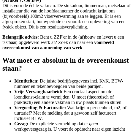
(Artikel 7:750 BW)
Dit is voor de échte vakman. De stukadoor, timmerman, metselaar of
installateur die van de hoofdaannemer de opdracht krijgt om
(bijvoorbeeld) 100m2 vloerverwarming aan te leggen. Er is een
afgesproken start, bouwperiode en vooral: een oplevering van een
fysiek object. Dit is een resultaatsverplichting.
Belangrijk advies:
Bent u ZZP'er in de (af)bouw en levert u een
tastbaar, opgeleverd werk af? Zoek dan naar een
voorbeeld
overeenkomst van aanneming van werk
.
Wat moet er absoluut in de overeenkomst
staan?
Identiteiten:
De juiste bedrijfsgegevens incl. KvK, BTW-
nummer en tekenbevoegden van beide partijen.
Vrije Vervangbaarheid:
Een cruciaal aspect om de
loondienst-claim te vermijden. U moet (theoretisch of
praktisch) een andere vakman in uw plaats kunnen sturen.
Vergoeding & Facturatie:
Wat krijgt u per eenheid, m2, of
uurtarief? Met de melding dat u gewoon zelf factureert
inclusief BTW.
Gezag:
De expliciete vermelding dat er
geen
werkgeversgezag is. U voert de opdracht naar eigen inzicht