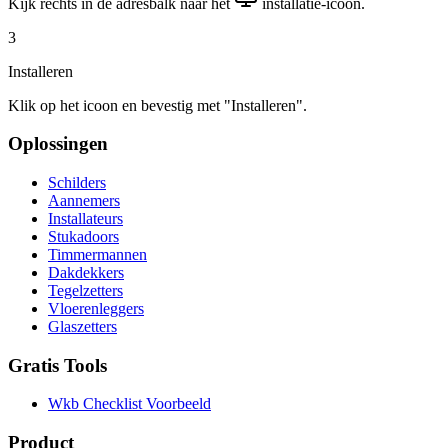
Kijk rechts in de adresbalk naar het
installatie-icoon.
3
Installeren
Klik op het icoon en bevestig met "Installeren".
Oplossingen
Schilders
Aannemers
Installateurs
Stukadoors
Timmermannen
Dakdekkers
Tegelzetters
Vloerenleggers
Glaszetters
Gratis Tools
Wkb Checklist Voorbeeld
Product