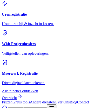
Urenregistratie
Houd uren bij & inzicht in kosten.
Wkb Projectdossiers
Veiligstellen van opleveringen.
Meerwerk Registratie
Direct digitaal laten tekenen.
Alle functies ontdekken
Overzicht
Prijzen
Gratis tools
Andere diensten
Over Ons
Blog
Contact