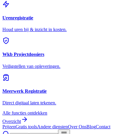
Urenregistratie
Houd uren bij & inzicht in kosten.
Wkb Projectdossiers
Veiligstellen van opleveringen.
Meerwerk Registratie
Direct digitaal laten tekenen.
Alle functies ontdekken
Overzicht
Prijzen
Gratis tools
Andere diensten
Over Ons
Blog
Contact